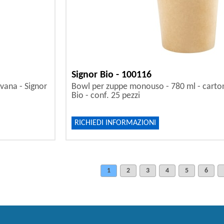
Signor Bio - 100116
vana - Signor
Bowl per zuppe monouso - 780 ml - carton
Bio - conf. 25 pezzi
RICHIEDI INFORMAZIONI
1
2
3
4
5
6