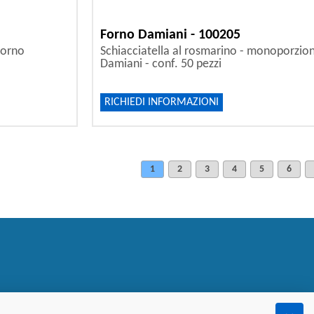
Forno Damiani - 100205
Forno
Schiacciatella al rosmarino - monoporzion
Damiani - conf. 50 pezzi
RICHIEDI INFORMAZIONI
1
2
3
4
5
6