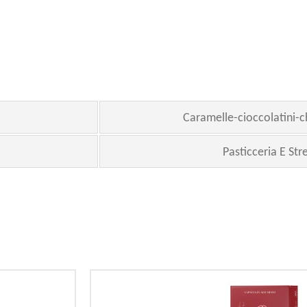
Caramelle-cioccolatini
Pasticceria E St