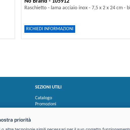
No Brand - 105912
Raschietto - lama acciaio inox - 7,5 x 2 x 24 cm - b
RICHIEDI INFORMAZIONI
SEZIONI UTILI
Catalogo
Promozioni
Novità
Speedy order
nostra priorità
Ricerca cartucce
 o altre tecnologie simili necessari per il suo corretto funzionamento