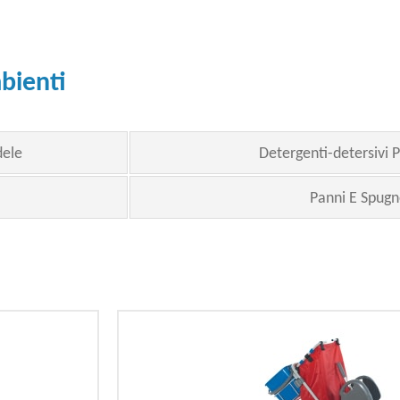
bienti
dele
Detergenti-detersivi P
Panni E Spugn