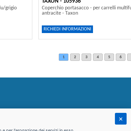
TAXON - 105936
lu/grigio
Coperchio portasacco - per carrelli multif
antracite - Taxon
RICHIEDI INFORMAZIONI
1
2
3
4
5
6
 e per l'erogazione dei servizi in esso