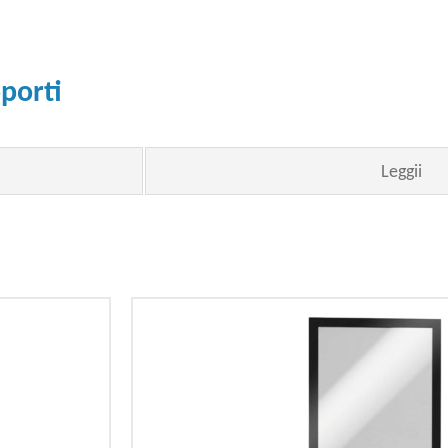
pporti
Leggii