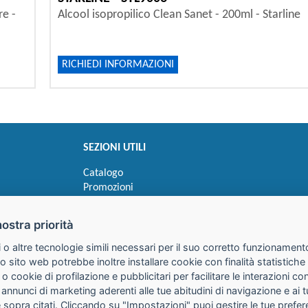
re -
Alcool isopropilico Clean Sanet - 200ml - Starline
RICHIEDI INFORMAZIONI
SEZIONI UTILI
Catalogo
Promozioni
Novità
Speedy order
nostra priorità
Ricerca cartucce
 o altre tecnologie simili necessari per il suo corretto funzionamento
o sito web potrebbe inoltre installare cookie con finalità statistic
 o cookie di profilazione e pubblicitari per facilitare le interazioni 
 annunci di marketing aderenti alle tue abitudini di navigazione e ai 
kie sopra citati. Cliccando su "Impostazioni" puoi gestire le tue pref