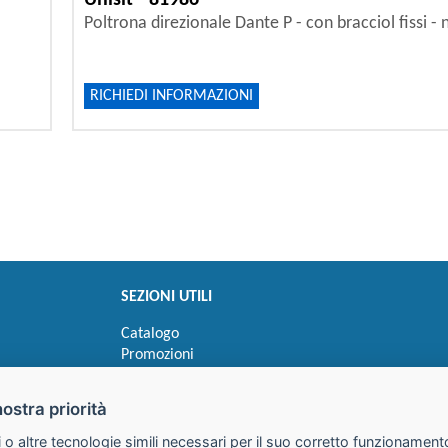
Unisit - 81986
Poltrona direzionale Dante P - con bracciol fissi - 
RICHIEDI INFORMAZIONI
SEZIONI UTILI
Catalogo
Promozioni
Novità
Speedy order
nostra priorità
Ricerca cartucce
 o altre tecnologie simili necessari per il suo corretto funzionamento