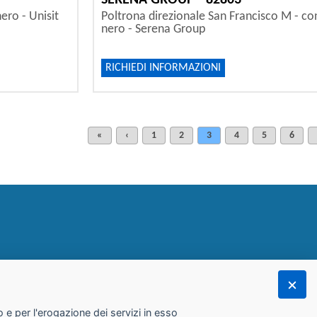
SERENA GROUP - 82803
nero - Unisit
Poltrona direzionale San Francisco M - con
nero - Serena Group
RICHIEDI INFORMAZIONI
«
‹
1
2
3
4
5
6
 e per l'erogazione dei servizi in esso