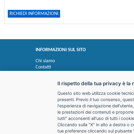
RICHIEDI INFORMAZIONI
INFORMAZIONI SUL SITO
Chi siamo
Contatti
Privacy
Informativa uso cookie
Il rispetto della tua privacy è la 
Questo sito web utilizza cookie tecnici
Impostazioni cookie
presenti. Previo il tuo consenso, quest
l'esperienza di navigazione dell'utente,
le prestazioni dei contenuti e proporre
I prezzi indicati si intendono IVA esclusa
tutti" acconsenti all'uso di tutti i coo
Cliccando sulla "X" in alto a destra o 
GALIMBERTI S.r.L.
tue preferenze cliccando sul pulsante 