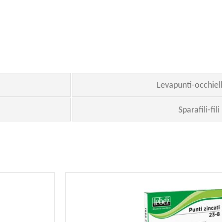
Levapunti-occhiell
Sparafili-fili