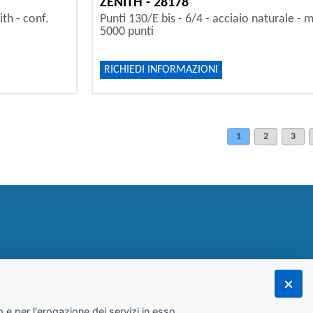
ZENITH - 28178
ith - conf.
Punti 130/E bis - 6/4 - acciaio naturale - m
5000 punti
RICHIEDI INFORMAZIONI
1
2
3
 e per l'erogazione dei servizi in esso