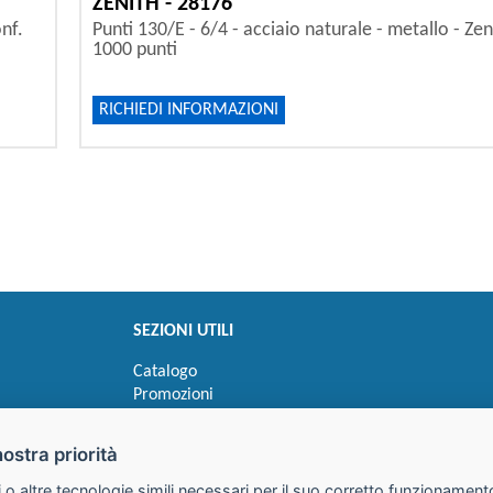
ZENITH - 28176
onf.
Punti 130/E - 6/4 - acciaio naturale - metallo - Zen
1000 punti
RICHIEDI INFORMAZIONI
SEZIONI UTILI
Catalogo
Promozioni
Novità
Speedy order
nostra priorità
Ricerca cartucce
 o altre tecnologie simili necessari per il suo corretto funzionamento