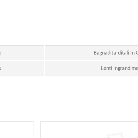
o
Bagnadita-ditali I
e
Lenti Ingrandim