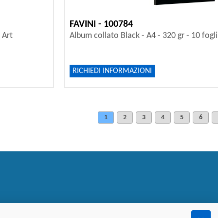
FAVINI - 100784
 Art
Album collato Black - A4 - 320 gr - 10 fogli 
RICHIEDI INFORMAZIONI
1
2
3
4
5
6