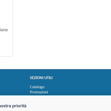
riano
SEZIONI UTILI
Catalogo
Promozioni
Novità
Speedy order
nostra priorità
Ricerca cartucce