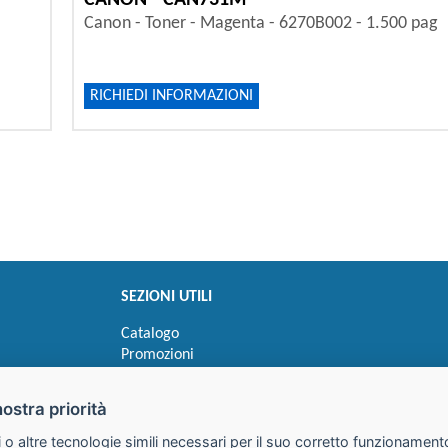
CANON - CAN731M
Canon - Toner - Magenta - 6270B002 - 1.500 pag
RICHIEDI INFORMAZIONI
SEZIONI UTILI
Catalogo
Promozioni
Novità
Speedy order
nostra priorità
Ricerca cartucce
 o altre tecnologie simili necessari per il suo corretto funzionamento