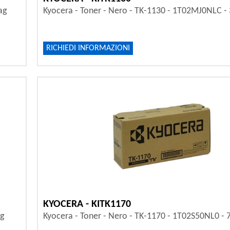
ag
Kyocera - Toner - Nero - TK-1130 - 1T02MJ0NLC -
RICHIEDI INFORMAZIONI
KYOCERA - KITK1170
ag
Kyocera - Toner - Nero - TK-1170 - 1T02S50NL0 - 