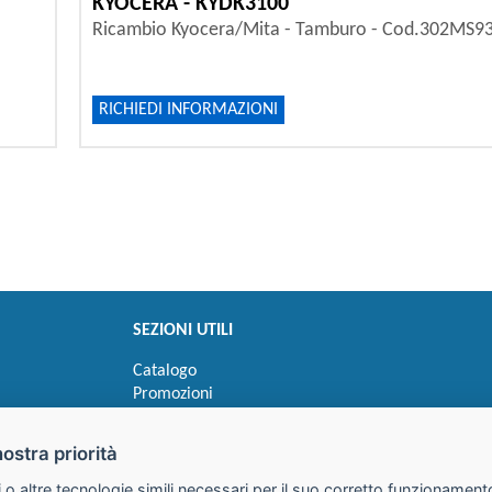
KYOCERA - KYDK3100
Ricambio Kyocera/Mita - Tamburo - Cod.302MS9
RICHIEDI INFORMAZIONI
SEZIONI UTILI
Catalogo
Promozioni
Novità
Speedy order
nostra priorità
Ricerca cartucce
 o altre tecnologie simili necessari per il suo corretto funzionamento