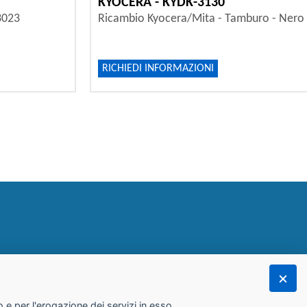
KYOCERA - KYDK-3130
3023
Ricambio Kyocera/Mita - Tamburo - Nero
RICHIEDI INFORMAZIONI
 e per l'erogazione dei servizi in esso