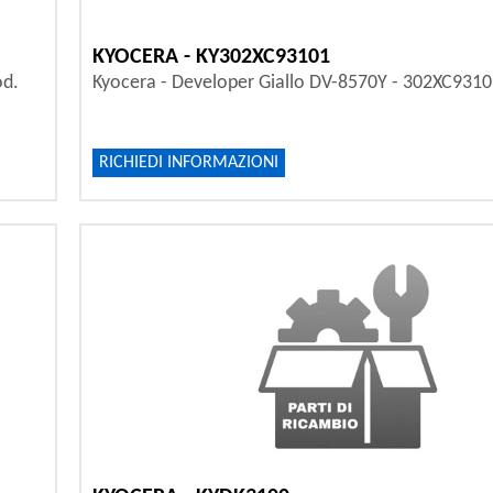
KYOCERA - KY302XC93101
od.
Kyocera - Developer Giallo DV-8570Y - 302XC931
RICHIEDI INFORMAZIONI