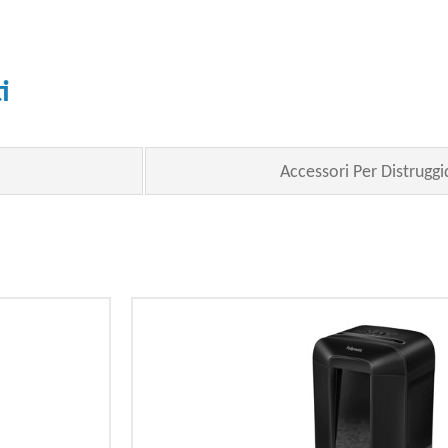
i
Accessori Per Distrugg