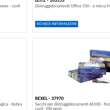
LEITZ - 103553
owes - conf.
Distruggidocumenti Office 550 - a micro f
RICHIEDI INFORMAZIONI
REXEL - 37970
ogica - Kobra
Sacchi per distruggidocumenti AS100 - fino 
conf. 100 pezzi