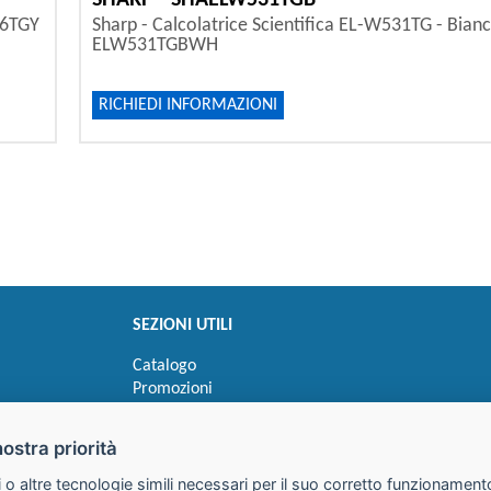
SHARP - SHAELW531TGB
06TGY
Sharp - Calcolatrice Scientifica EL-W531TG - Bianc
ELW531TGBWH
RICHIEDI INFORMAZIONI
SEZIONI UTILI
Catalogo
Promozioni
Novità
Speedy order
nostra priorità
Ricerca cartucce
 o altre tecnologie simili necessari per il suo corretto funzionamento