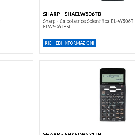
SHARP - SHAELW506TB
H
Sharp - Calcolatrice Scientifica EL-W506T 
ELW506TBSL
RICHIEDI INFORMAZIONI