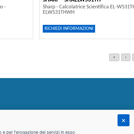
SHARP - SHAELW531TH
o -
Sharp - Calcolatrice Scientifica EL-W531TH
ELW531THWH
RICHIEDI INFORMAZIONI
«
‹
 e per l'erogazione dei servizi in esso