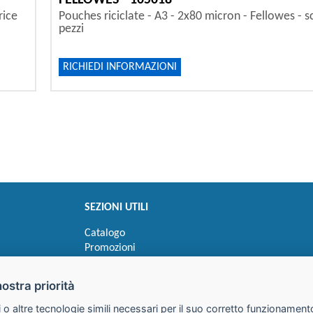
FELLOWES - 105018
rice
Pouches riciclate - A3 - 2x80 micron - Fellowes - 
pezzi
RICHIEDI INFORMAZIONI
SEZIONI UTILI
Catalogo
Promozioni
Novità
Speedy order
nostra priorità
Ricerca cartucce
 o altre tecnologie simili necessari per il suo corretto funzionamento