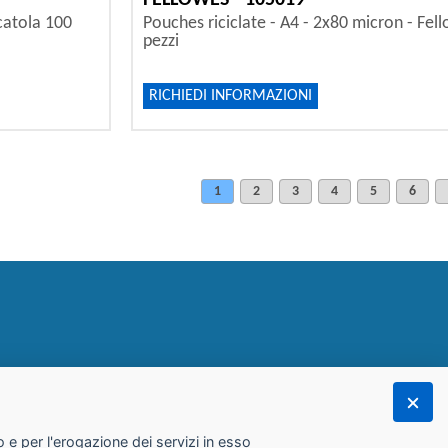
FELLOWES - 105019
scatola 100
Pouches riciclate - A4 - 2x80 micron - Fel
pezzi
RICHIEDI INFORMAZIONI
1
2
3
4
5
6
 e per l'erogazione dei servizi in esso