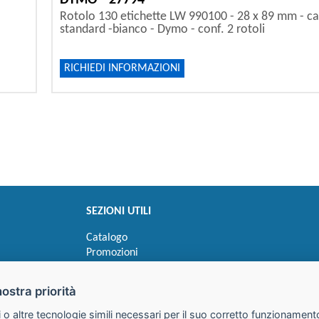
DYMO - 27794
Rotolo 130 etichette LW 990100 - 28 x 89 mm - cart
standard -bianco - Dymo - conf. 2 rotoli
RICHIEDI INFORMAZIONI
SEZIONI UTILI
Catalogo
Promozioni
Novità
Speedy order
nostra priorità
Ricerca cartucce
 o altre tecnologie simili necessari per il suo corretto funzionamento