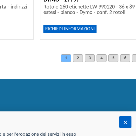
DYMO - 27797
a - indirizzi
Rotolo 260 etichette LW 990120 - 36 x 89 m
estesi - bianco - Dymo - conf. 2 rotoli
RICHIEDI INFORMAZIONI
1
2
3
4
5
6
 e per l'erogazione dei servizi in esso