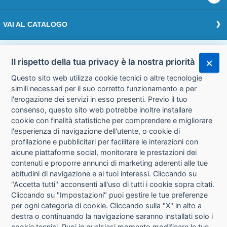
VAI AL CATALOGO
Effettua il login
Il rispetto della tua privacy è la nostra priorità
Questo sito web utilizza cookie tecnici o altre tecnologie
Accedi
simili necessari per il suo corretto funzionamento e per
l'erogazione dei servizi in esso presenti. Previo il tuo
consenso, questo sito web potrebbe inoltre installare
cookie con finalità statistiche per comprendere e migliorare
l'esperienza di navigazione dell'utente, o cookie di
CHI SIAMO
CONTATTI
profilazione e pubblicitari per facilitare le interazioni con
alcune piattaforme social, monitorare le prestazioni dei
contenuti e proporre annunci di marketing aderenti alle tue
CONDIZIONI DI VENDITA
PRIVACY
abitudini di navigazione e ai tuoi interessi. Cliccando su
"Accetta tutti" acconsenti all'uso di tutti i cookie sopra citati.
Cliccando su "Impostazioni" puoi gestire le tue preferenze
INFORMATIVA USO COOKIE
per ogni categoria di cookie. Cliccando sulla "X" in alto a
destra o continuando la navigazione saranno installati solo i
IMPOSTAZIONI COOKIE
cookie tecnici. Puoi in qualsiasi momento modificare le tue