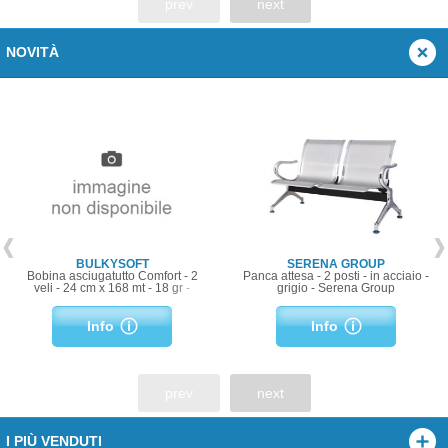
prev
next
NOVITÀ
BULKYSOFT
SERENA GROUP
Bobina asciugatutto Comfort - 2
Panca attesa - 2 posti - in acciaio -
veli - 24 cm x 168 mt - 18 gr -
grigio - Serena Group
diametro 24,5 cm - microgoffrata -
bianco - BulkySoft
Info
Info
prev
next
I PIÙ VENDUTI