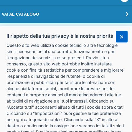
VAI AL CATALOGO
Effettua il login
Il rispetto della tua privacy è la nostra priorità
Questo sito web utilizza cookie tecnici o altre tecnologie
Accedi
simili necessari per il suo corretto funzionamento e per
l'erogazione dei servizi in esso presenti. Previo il tuo
consenso, questo sito web potrebbe inoltre installare
cookie con finalità statistiche per comprendere e migliorare
l'esperienza di navigazione dell'utente, o cookie di
CHI SIAMO
CONTATTI
profilazione e pubblicitari per facilitare le interazioni con
alcune piattaforme social, monitorare le prestazioni dei
contenuti e proporre annunci di marketing aderenti alle tue
CONDIZIONI DI VENDITA
PRIVACY
abitudini di navigazione e ai tuoi interessi. Cliccando su
"Accetta tutti" acconsenti all'uso di tutti i cookie sopra citati.
Cliccando su "Impostazioni" puoi gestire le tue preferenze
INFORMATIVA USO COOKIE
per ogni categoria di cookie. Cliccando sulla "X" in alto a
destra o continuando la navigazione saranno installati solo i
IMPOSTAZIONI COOKIE
cookie tecnici. Puoi in qualsiasi momento modificare le tue