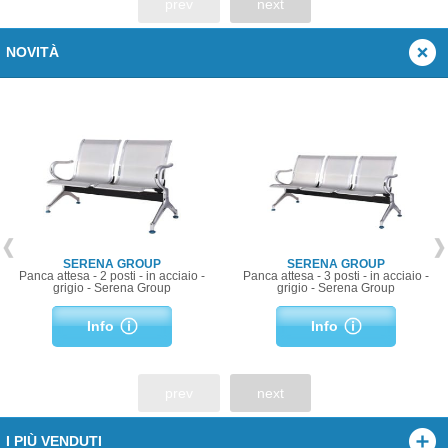
prev
next
NOVITÀ
SERENA GROUP
SERENA GROUP
Panca attesa - 2 posti - in acciaio -
Panca attesa - 3 posti - in acciaio -
grigio - Serena Group
grigio - Serena Group
Info
Info
prev
next
I PIÙ VENDUTI