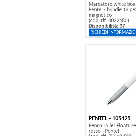
Marcatore white boa
Pentel - bundle 12 pez
magnetico
(cod. rif. 0022480)
Disponibilità: 37
RICHIEDI INFORMAZIO
PENTEL - 105425
Penna roller Floatune
rosso - Pentel