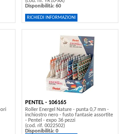
(cod. rif. YR10-AX)
Disponibilità: 60
RICHIEDI INFORMAZIONI
PENTEL - 106165
ori
Roller Energel Nature - punta 0,7 mm -
inchiostro nero - fusto fantasie assortite
- Pentel - expo 36 pezzi
(cod. rif. 0022502)
Disponibilità: 0