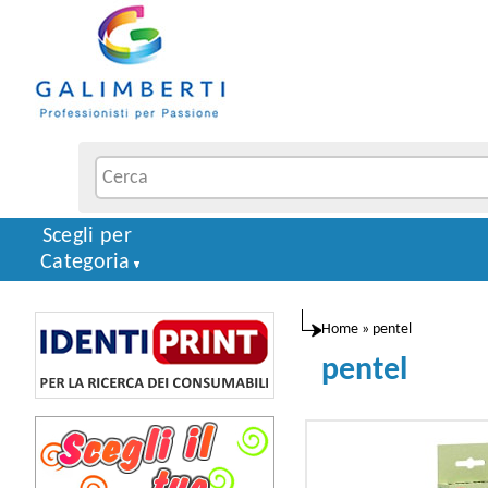
Scegli per
Categoria
Home
»
pentel
pentel