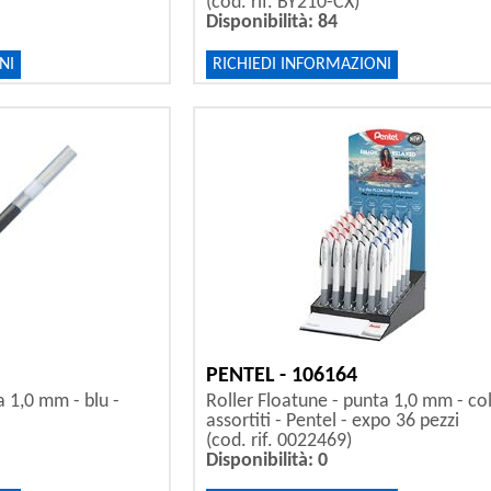
(cod. rif. BY210-CX)
Disponibilità: 84
NI
RICHIEDI INFORMAZIONI
PENTEL - 106164
a 1,0 mm - blu -
Roller Floatune - punta 1,0 mm - col
assortiti - Pentel - expo 36 pezzi
(cod. rif. 0022469)
Disponibilità: 0