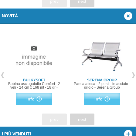
prev
next
NOVITÀ
BULKYSOFT
SERENA GROUP
Bobina asciugatutto Comfort - 2
Panca attesa - 2 posti - in acciaio -
veli - 24 cm x 168 mt - 18 gr -
grigio - Serena Group
diametro 24,5 cm - microgoffrata -
bianco - BulkySoft
Info
Info
prev
next
I PIÙ VENDUTI