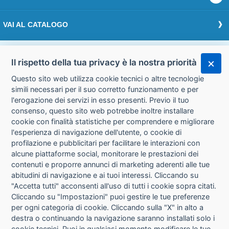
VAI AL CATALOGO
Effettua il login
Il rispetto della tua privacy è la nostra priorità
Questo sito web utilizza cookie tecnici o altre tecnologie
Accedi
simili necessari per il suo corretto funzionamento e per
l'erogazione dei servizi in esso presenti. Previo il tuo
consenso, questo sito web potrebbe inoltre installare
cookie con finalità statistiche per comprendere e migliorare
l'esperienza di navigazione dell'utente, o cookie di
CHI SIAMO
CONTATTI
profilazione e pubblicitari per facilitare le interazioni con
alcune piattaforme social, monitorare le prestazioni dei
contenuti e proporre annunci di marketing aderenti alle tue
CONDIZIONI DI VENDITA
PRIVACY
abitudini di navigazione e ai tuoi interessi. Cliccando su
"Accetta tutti" acconsenti all'uso di tutti i cookie sopra citati.
Cliccando su "Impostazioni" puoi gestire le tue preferenze
INFORMATIVA USO COOKIE
per ogni categoria di cookie. Cliccando sulla "X" in alto a
destra o continuando la navigazione saranno installati solo i
IMPOSTAZIONI COOKIE
cookie tecnici. Puoi in qualsiasi momento modificare le tue