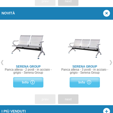
prev
next
NOVITÀ
SERENA GROUP
SERENA GROUP
Panca attesa - 2 posti - in acciaio -
Panca attesa - 3 posti - in acciaio -
grigio - Serena Group
grigio - Serena Group
Info
Info
prev
next
I PIÙ VENDUTI