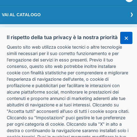
VAI AL CATALOGO
Effettua il login
Il rispetto della tua privacy è la nostra priorità
Questo sito web utilizza cookie tecnici o altre tecnologie
Accedi
simili necessari per il suo corretto funzionamento e per
l'erogazione dei servizi in esso presenti. Previo il tuo
consenso, questo sito web potrebbe inoltre installare
cookie con finalità statistiche per comprendere e migliorare
l'esperienza di navigazione dell'utente, o cookie di
CHI SIAMO
CONTATTI
profilazione e pubblicitari per facilitare le interazioni con
alcune piattaforme social, monitorare le prestazioni dei
contenuti e proporre annunci di marketing aderenti alle tue
CONDIZIONI DI VENDITA
PRIVACY
abitudini di navigazione e ai tuoi interessi. Cliccando su
"Accetta tutti" acconsenti all'uso di tutti i cookie sopra citati.
Cliccando su "Impostazioni" puoi gestire le tue preferenze
INFORMATIVA USO COOKIE
per ogni categoria di cookie. Cliccando sulla "X" in alto a
destra o continuando la navigazione saranno installati solo i
IMPOSTAZIONI COOKIE
cookie tecnici. Puoi in qualsiasi momento modificare le tue