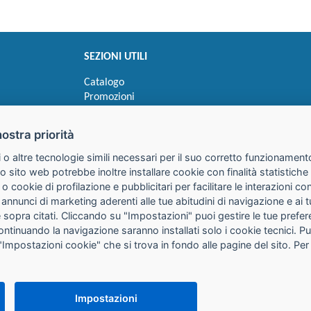
SEZIONI UTILI
Catalogo
Promozioni
Novità
Speedy order
nostra priorità
Ricerca cartucce
 o altre tecnologie simili necessari per il suo corretto funzionamento
o sito web potrebbe inoltre installare cookie con finalità statistic
 o cookie di profilazione e pubblicitari per facilitare le interazioni 
 annunci di marketing aderenti alle tue abitudini di navigazione e ai 
kie sopra citati. Cliccando su "Impostazioni" puoi gestire le tue pref
continuando la navigazione saranno installati solo i cookie tecnici. 
"Impostazioni cookie" che si trova in fondo alle pagine del sito. Per
25085 Gavardo (BS)
316
it
PEC:
galimberti@pec.galimbertiweb.it
Impostazioni
io Registro Imprese Brescia N° REA BS-347784 Cap. Soc. € 50.000,00 i.v