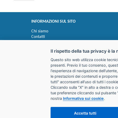
INFORMAZIONI SUL SITO
Chi siamo
Contatti
Privacy
Informativa uso cookie
Il rispetto della tua privacy è la 
Questo sito web utilizza cookie tecnici
Impostazioni cookie
presenti. Previo il tuo consenso, quest
l'esperienza di navigazione dell'utente,
le prestazioni dei contenuti e proporre
I prezzi indicati si intendono IVA esclusa
tutti" acconsenti all'uso di tutti i coo
Cliccando sulla "X" in alto a destra o 
GALIMBERTI S.r.L.
tue preferenze cliccando sul pulsante 
Via Giovanni Quarena 220/A 
nostra
Informativa sui cookie
.
Tel. 036531732 Fax 0365372
Email:
store@galimbertiweb.
Accetta tutti
P.I. / C.F. 01739580981 Uffic