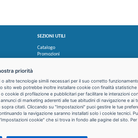
SEZIONI UTILI
Catalogo
Promozioni
Novità
Speedy order
nostra priorità
Ricerca cartucce
 o altre tecnologie simili necessari per il suo corretto funzionamento
o sito web potrebbe inoltre installare cookie con finalità statistic
 o cookie di profilazione e pubblicitari per facilitare le interazioni 
 annunci di marketing aderenti alle tue abitudini di navigazione e ai 
kie sopra citati. Cliccando su "Impostazioni" puoi gestire le tue pref
continuando la navigazione saranno installati solo i cookie tecnici. 
"Impostazioni cookie" che si trova in fondo alle pagine del sito. Per
25085 Gavardo (BS)
316
it
PEC:
galimberti@pec.galimbertiweb.it