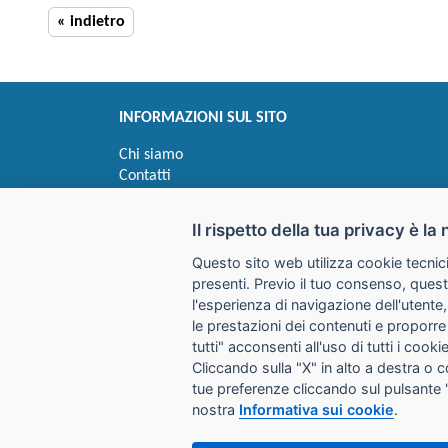
« indietro
INFORMAZIONI SUL SITO
Chi siamo
Contatti
Privacy
Informativa uso cookie
Il rispetto della tua privacy è la 
Questo sito web utilizza cookie tecnici
Impostazioni cookie
presenti. Previo il tuo consenso, quest
l'esperienza di navigazione dell'utente,
le prestazioni dei contenuti e proporre
I prezzi indicati si intendono IVA esclusa
tutti" acconsenti all'uso di tutti i coo
Cliccando sulla "X" in alto a destra o 
GALIMBERTI S.r.L.
tue preferenze cliccando sul pulsante 
Via Giovanni Quarena 220/A 
nostra
Informativa sui cookie
.
Tel. 036531732 Fax 0365372
Email:
store@galimbertiweb.