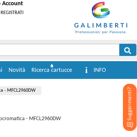
o Account
REGISTRATI
i
Novità
Ricerca cartucce
INFO
tica - MFCL2960DW
onocromatica - MFCL2960DW