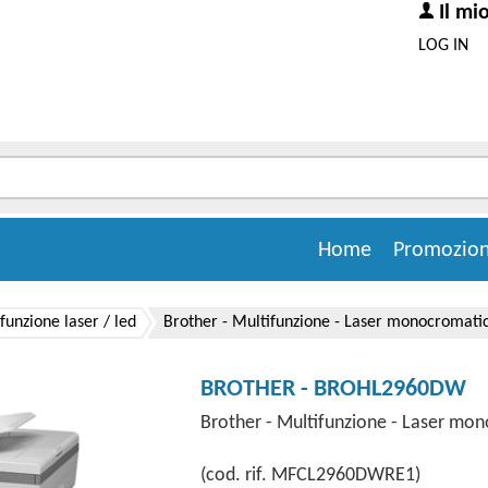
Il mi
LOG IN
Home
Promozion
funzione laser / led
Brother - Multifunzione - Laser monocroma
BROTHER - BROHL2960DW
Brother - Multifunzione - Laser m
(cod. rif. MFCL2960DWRE1)