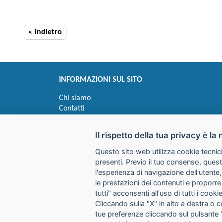
« indietro
INFORMAZIONI SUL SITO
Chi siamo
Contatti
Privacy
Informativa uso cookie
Il rispetto della tua privacy è la 
Questo sito web utilizza cookie tecnici
Impostazioni cookie
presenti. Previo il tuo consenso, quest
l'esperienza di navigazione dell'utente,
le prestazioni dei contenuti e proporre
I prezzi indicati si intendono IVA esclusa
tutti" acconsenti all'uso di tutti i coo
Cliccando sulla "X" in alto a destra o 
GALIMBERTI S.r.L.
tue preferenze cliccando sul pulsante 