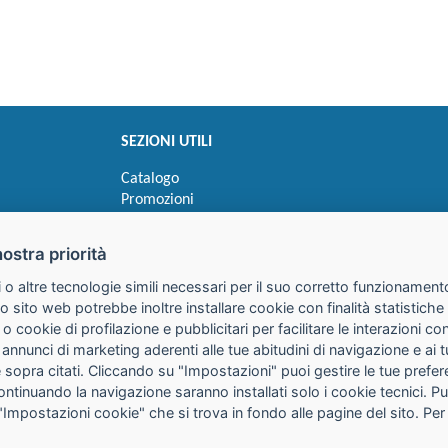
SEZIONI UTILI
Catalogo
Promozioni
Novità
Speedy order
nostra priorità
Ricerca cartucce
 o altre tecnologie simili necessari per il suo corretto funzionamento
o sito web potrebbe inoltre installare cookie con finalità statistic
 o cookie di profilazione e pubblicitari per facilitare le interazioni 
 annunci di marketing aderenti alle tue abitudini di navigazione e ai 
kie sopra citati. Cliccando su "Impostazioni" puoi gestire le tue pref
continuando la navigazione saranno installati solo i cookie tecnici. 
"Impostazioni cookie" che si trova in fondo alle pagine del sito. Per
25085 Gavardo (BS)