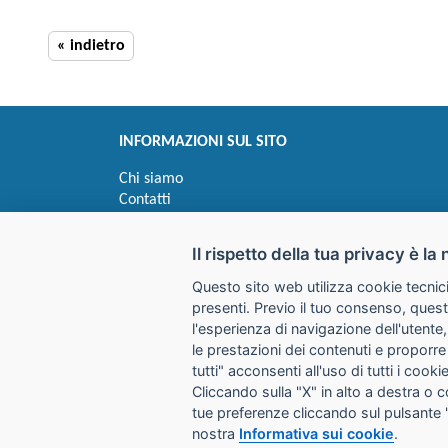
« indietro
INFORMAZIONI SUL SITO
Chi siamo
Contatti
Privacy
Informativa uso cookie
Il rispetto della tua privacy è la 
Questo sito web utilizza cookie tecnici
Impostazioni cookie
presenti. Previo il tuo consenso, quest
l'esperienza di navigazione dell'utente,
le prestazioni dei contenuti e proporre
I prezzi indicati si intendono IVA esclusa
tutti" acconsenti all'uso di tutti i coo
Cliccando sulla "X" in alto a destra o 
GALIMBERTI S.r.L.
tue preferenze cliccando sul pulsante 
Via Giovanni Quarena 220/A 
nostra
Informativa sui cookie
.