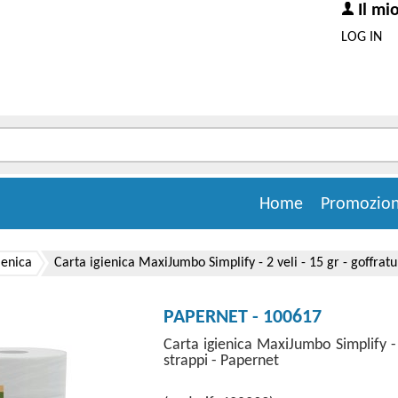
Il mi
LOG IN
Home
Promozion
ienica
Carta igienica MaxiJumbo Simplify - 2 veli - 15 gr - goffrat
PAPERNET - 100617
Carta igienica MaxiJumbo Simplify - 
strappi - Papernet