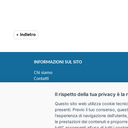
« indietro
INFORMAZIONI SUL SITO
Chi siamo
Contatti
Privacy
Informativa uso cookie
Il rispetto della tua privacy è la 
Questo sito web utilizza cookie tecnici
Impostazioni cookie
presenti. Previo il tuo consenso, quest
l'esperienza di navigazione dell'utente,
le prestazioni dei contenuti e proporre
I prezzi indicati si intendono IVA esclusa
tutti" acconsenti all'uso di tutti i coo