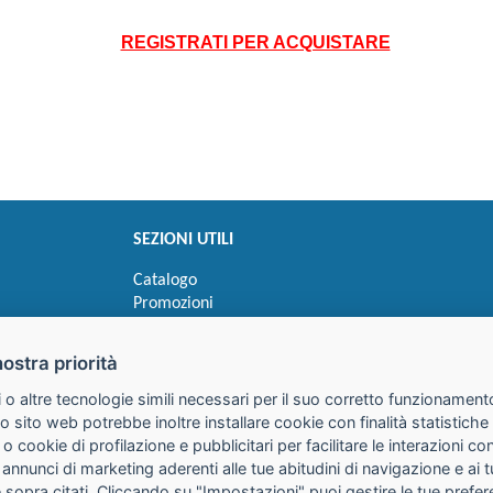
REGISTRATI PER ACQUISTARE
SEZIONI UTILI
Catalogo
Promozioni
Novità
Speedy order
nostra priorità
Ricerca cartucce
 o altre tecnologie simili necessari per il suo corretto funzionamento
o sito web potrebbe inoltre installare cookie con finalità statistic
 o cookie di profilazione e pubblicitari per facilitare le interazioni 
 annunci di marketing aderenti alle tue abitudini di navigazione e ai 
kie sopra citati. Cliccando su "Impostazioni" puoi gestire le tue pref