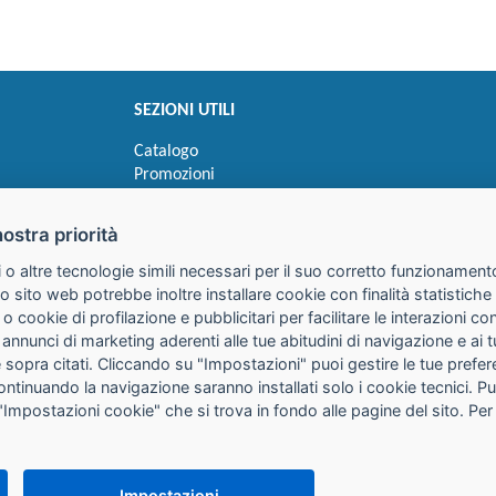
SEZIONI UTILI
Catalogo
Promozioni
Novità
Speedy order
nostra priorità
Ricerca cartucce
 o altre tecnologie simili necessari per il suo corretto funzionamento
o sito web potrebbe inoltre installare cookie con finalità statistic
 o cookie di profilazione e pubblicitari per facilitare le interazioni 
 annunci di marketing aderenti alle tue abitudini di navigazione e ai 
kie sopra citati. Cliccando su "Impostazioni" puoi gestire le tue pref
continuando la navigazione saranno installati solo i cookie tecnici. 
"Impostazioni cookie" che si trova in fondo alle pagine del sito. Per
25085 Gavardo (BS)
316
it
PEC:
galimberti@pec.galimbertiweb.it
Impostazioni