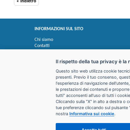
« indietro
INFORMAZIONI SUL SITO
Chi siamo
Contatti
Privacy
Informativa uso cookie
Il rispetto della tua privacy è la 
Questo sito web utilizza cookie tecnici
Impostazioni cookie
presenti. Previo il tuo consenso, quest
l'esperienza di navigazione dell'utente,
le prestazioni dei contenuti e proporre
I prezzi indicati si intendono IVA esclusa
tutti" acconsenti all'uso di tutti i coo
Cliccando sulla "X" in alto a destra o 
GALIMBERTI S.r.L.
tue preferenze cliccando sul pulsante 
Via Giovanni Quarena 220/A 
nostra
Informativa sui cookie
.
Tel. 036531732 Fax 0365372
Email:
store@galimbertiweb.
Accetta tutti