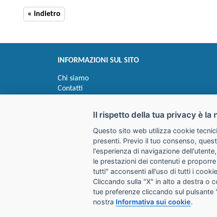
« indietro
INFORMAZIONI SUL SITO
Chi siamo
Contatti
Privacy
Informativa uso cookie
Il rispetto della tua privacy è la 
Questo sito web utilizza cookie tecnici
Impostazioni cookie
presenti. Previo il tuo consenso, quest
l'esperienza di navigazione dell'utente,
le prestazioni dei contenuti e proporre
I prezzi indicati si intendono IVA esclusa
tutti" acconsenti all'uso di tutti i coo
Cliccando sulla "X" in alto a destra o 
GALIMBERTI S.r.L.
tue preferenze cliccando sul pulsante 
Via Giovanni Quarena 220/A 
nostra
Informativa sui cookie
.
Tel. 036531732 Fax 0365372