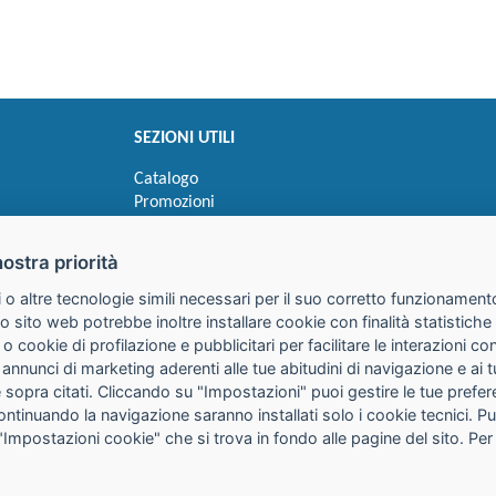
SEZIONI UTILI
Catalogo
Promozioni
Novità
Speedy order
nostra priorità
Ricerca cartucce
 o altre tecnologie simili necessari per il suo corretto funzionamento
o sito web potrebbe inoltre installare cookie con finalità statistic
 o cookie di profilazione e pubblicitari per facilitare le interazioni 
 annunci di marketing aderenti alle tue abitudini di navigazione e ai 
kie sopra citati. Cliccando su "Impostazioni" puoi gestire le tue pref
continuando la navigazione saranno installati solo i cookie tecnici. 
"Impostazioni cookie" che si trova in fondo alle pagine del sito. Per
25085 Gavardo (BS)
316