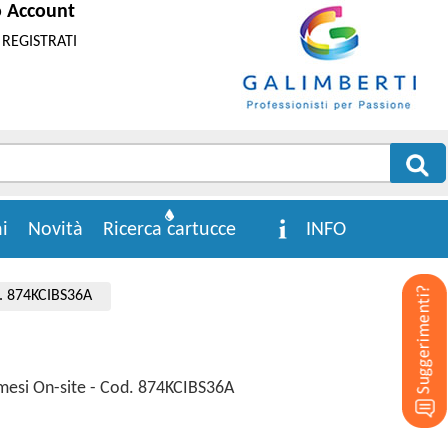
o Account
REGISTRATI
i
Novità
Ricerca cartucce
INFO
d. 874KCIBS36A
 mesi On-site - Cod. 874KCIBS36A