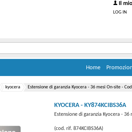
Il mi
LOG IN
Home
Promozion
kyocera
Estensione di garanzia Kyocera - 36 mesi On-site - Co
KYOCERA - KY874KCIBS36A
Estensione di garanzia Kyocera - 36
(cod. rif. 874KCIBS36A)