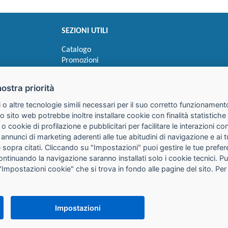
SEZIONI UTILI
Catalogo
Promozioni
Novità
Speedy order
nostra priorità
Ricerca cartucce
 o altre tecnologie simili necessari per il suo corretto funzionamento
o sito web potrebbe inoltre installare cookie con finalità statistic
 o cookie di profilazione e pubblicitari per facilitare le interazioni 
 annunci di marketing aderenti alle tue abitudini di navigazione e ai 
kie sopra citati. Cliccando su "Impostazioni" puoi gestire le tue pref
continuando la navigazione saranno installati solo i cookie tecnici. 
"Impostazioni cookie" che si trova in fondo alle pagine del sito. Per
25085 Gavardo (BS)
316
it
PEC:
galimberti@pec.galimbertiweb.it
Impostazioni
io Registro Imprese Brescia N° REA BS-347784 Cap. Soc. € 50.000,00 i.v