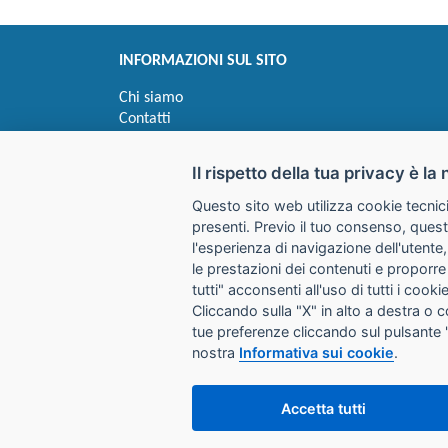
INFORMAZIONI SUL SITO
Chi siamo
Contatti
Privacy
Informativa uso cookie
Il rispetto della tua privacy è la 
Questo sito web utilizza cookie tecnici
Impostazioni cookie
presenti. Previo il tuo consenso, quest
l'esperienza di navigazione dell'utente,
le prestazioni dei contenuti e proporre
I prezzi indicati si intendono IVA esclusa
tutti" acconsenti all'uso di tutti i coo
Cliccando sulla "X" in alto a destra o 
GALIMBERTI S.r.L.
tue preferenze cliccando sul pulsante 
Via Giovanni Quarena 220/A 
nostra
Informativa sui cookie
.
Tel. 036531732 Fax 0365372
Email:
store@galimbertiweb.
Accetta tutti
P.I. / C.F. 01739580981 Uffic