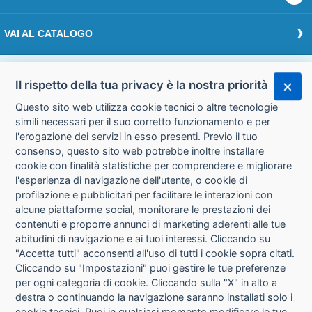
VAI AL CATALOGO
Effettua il login
Il rispetto della tua privacy è la nostra priorità
Questo sito web utilizza cookie tecnici o altre tecnologie
Accedi
simili necessari per il suo corretto funzionamento e per
l'erogazione dei servizi in esso presenti. Previo il tuo
consenso, questo sito web potrebbe inoltre installare
cookie con finalità statistiche per comprendere e migliorare
l'esperienza di navigazione dell'utente, o cookie di
CHI SIAMO
CONTATTI
profilazione e pubblicitari per facilitare le interazioni con
alcune piattaforme social, monitorare le prestazioni dei
contenuti e proporre annunci di marketing aderenti alle tue
CONDIZIONI DI VENDITA
PRIVACY
abitudini di navigazione e ai tuoi interessi. Cliccando su
"Accetta tutti" acconsenti all'uso di tutti i cookie sopra citati.
Cliccando su "Impostazioni" puoi gestire le tue preferenze
INFORMATIVA USO COOKIE
per ogni categoria di cookie. Cliccando sulla "X" in alto a
destra o continuando la navigazione saranno installati solo i
IMPOSTAZIONI COOKIE
cookie tecnici. Puoi in qualsiasi momento modificare le tue