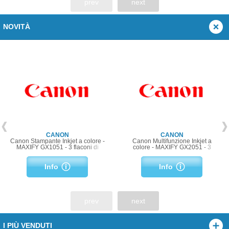
prev
next
NOVITÀ
CANON
CANON
Canon Stampante Inkjet a colore -
Canon Multifunzione Inkjet a
MAXIFY GX1051 - 3 flaconi di
colore - MAXIFY GX2051 - 3
inchiostro nero a resa elevata
flaconi di inchiostro nero a resa
aggiuntivi
elevata aggiuntivi
Info
Info
prev
next
I PIÙ VENDUTI