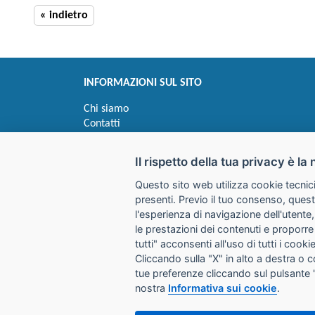
« indietro
INFORMAZIONI SUL SITO
Chi siamo
Contatti
Privacy
Informativa uso cookie
Il rispetto della tua privacy è la 
Questo sito web utilizza cookie tecnici
Impostazioni cookie
presenti. Previo il tuo consenso, quest
l'esperienza di navigazione dell'utente,
le prestazioni dei contenuti e proporre
I prezzi indicati si intendono IVA esclusa
tutti" acconsenti all'uso di tutti i coo
Cliccando sulla "X" in alto a destra o 
GALIMBERTI S.r.L.
tue preferenze cliccando sul pulsante 
Via Giovanni Quarena 220/A 
nostra
Informativa sui cookie
.
Tel. 036531732 Fax 0365372
Email:
store@galimbertiweb.