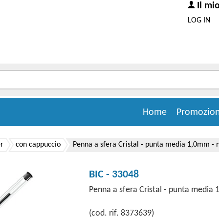
Il mi
LOG IN
Home
Promozion
er
con cappuccio
Penna a sfera Cristal - punta media 1,0mm - ne
BIC - 33048
Penna a sfera Cristal - punta media 1
(cod. rif. 8373639)