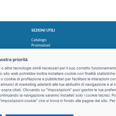
SEZIONI UTILI
Catalogo
Promozioni
Novità
Speedy order
nostra priorità
Ricerca cartucce
 o altre tecnologie simili necessari per il suo corretto funzionamento
o sito web potrebbe inoltre installare cookie con finalità statistic
 o cookie di profilazione e pubblicitari per facilitare le interazioni 
 annunci di marketing aderenti alle tue abitudini di navigazione e ai 
kie sopra citati. Cliccando su "Impostazioni" puoi gestire le tue pref
continuando la navigazione saranno installati solo i cookie tecnici. 
"Impostazioni cookie" che si trova in fondo alle pagine del sito. Per
25085 Gavardo (BS)
316
it
PEC:
galimberti@pec.galimbertiweb.it