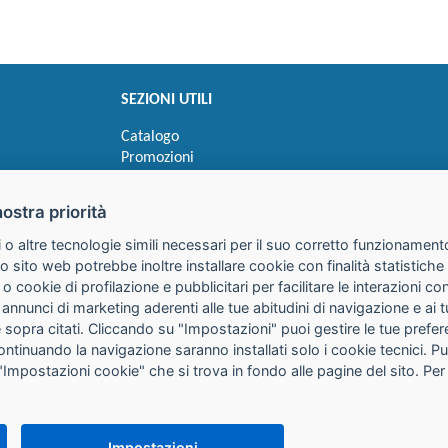
SEZIONI UTILI
Catalogo
Promozioni
Novità
Speedy order
nostra priorità
Ricerca cartucce
 o altre tecnologie simili necessari per il suo corretto funzionamento
o sito web potrebbe inoltre installare cookie con finalità statistic
 o cookie di profilazione e pubblicitari per facilitare le interazioni 
 annunci di marketing aderenti alle tue abitudini di navigazione e ai 
kie sopra citati. Cliccando su "Impostazioni" puoi gestire le tue pref
continuando la navigazione saranno installati solo i cookie tecnici. 
"Impostazioni cookie" che si trova in fondo alle pagine del sito. Per
25085 Gavardo (BS)
316
it
PEC:
galimberti@pec.galimbertiweb.it
Impostazioni