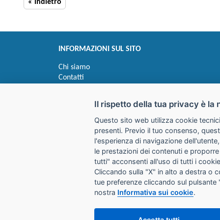
« indietro
INFORMAZIONI SUL SITO
Chi siamo
Contatti
Privacy
Informativa uso cookie
Il rispetto della tua privacy è la 
Questo sito web utilizza cookie tecnici
Impostazioni cookie
presenti. Previo il tuo consenso, quest
l'esperienza di navigazione dell'utente,
le prestazioni dei contenuti e proporre
I prezzi indicati si intendono IVA esclusa
tutti" acconsenti all'uso di tutti i coo
Cliccando sulla "X" in alto a destra o 
GALIMBERTI S.r.L.
tue preferenze cliccando sul pulsante 
Via Giovanni Quarena 220/A 
nostra
Informativa sui cookie
.
Tel. 036531732 Fax 0365372
Email:
store@galimbertiweb.
Accetta tutti