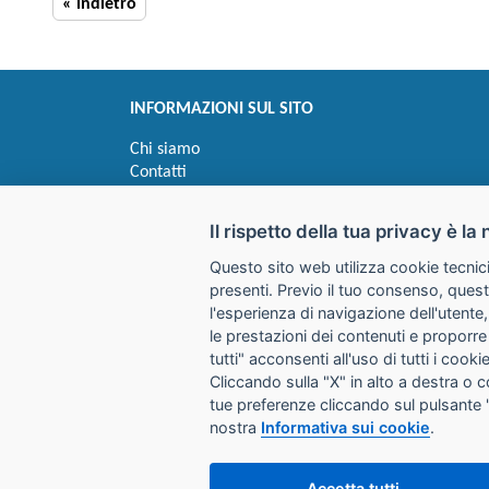
« indietro
INFORMAZIONI SUL SITO
Chi siamo
Contatti
Privacy
Informativa uso cookie
Il rispetto della tua privacy è la 
Questo sito web utilizza cookie tecnici
Impostazioni cookie
presenti. Previo il tuo consenso, quest
l'esperienza di navigazione dell'utente,
le prestazioni dei contenuti e proporre
I prezzi indicati si intendono IVA esclusa
tutti" acconsenti all'uso di tutti i coo
Cliccando sulla "X" in alto a destra o 
GALIMBERTI S.r.L.
tue preferenze cliccando sul pulsante 
Via Giovanni Quarena 220/A 
nostra
Informativa sui cookie
.
Tel. 036531732 Fax 0365372
Email:
store@galimbertiweb.
Accetta tutti