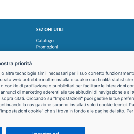
SEZIONI UTILI
Catalogo
Promozioni
Novità
Speedy order
nostra priorità
Ricerca cartucce
 o altre tecnologie simili necessari per il suo corretto funzionamento
o sito web potrebbe inoltre installare cookie con finalità statistic
 o cookie di profilazione e pubblicitari per facilitare le interazioni 
 annunci di marketing aderenti alle tue abitudini di navigazione e ai 
kie sopra citati. Cliccando su "Impostazioni" puoi gestire le tue pref
continuando la navigazione saranno installati solo i cookie tecnici. 
"Impostazioni cookie" che si trova in fondo alle pagine del sito. Per
25085 Gavardo (BS)
316
it
PEC:
galimberti@pec.galimbertiweb.it
Impostazioni