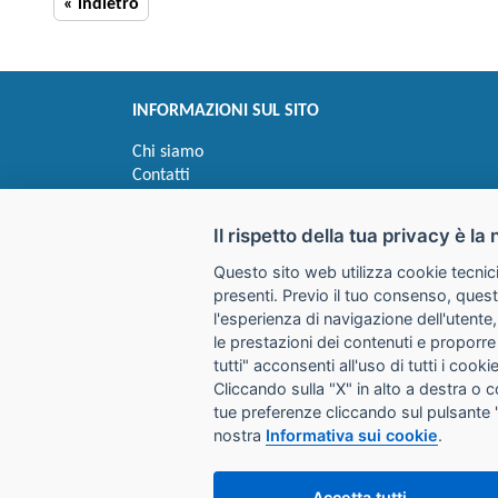
« indietro
INFORMAZIONI SUL SITO
Chi siamo
Contatti
Privacy
Informativa uso cookie
Il rispetto della tua privacy è la 
Questo sito web utilizza cookie tecnici
Impostazioni cookie
presenti. Previo il tuo consenso, quest
l'esperienza di navigazione dell'utente,
le prestazioni dei contenuti e proporre
I prezzi indicati si intendono IVA esclusa
tutti" acconsenti all'uso di tutti i coo
Cliccando sulla "X" in alto a destra o 
GALIMBERTI S.r.L.
tue preferenze cliccando sul pulsante 
Via Giovanni Quarena 220/A 
nostra
Informativa sui cookie
.
Tel. 036531732 Fax 0365372
Email:
store@galimbertiweb.
Accetta tutti