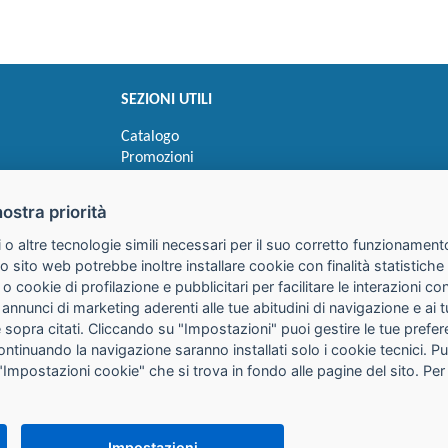
SEZIONI UTILI
Catalogo
Promozioni
Novità
Speedy order
nostra priorità
Ricerca cartucce
 o altre tecnologie simili necessari per il suo corretto funzionamento
o sito web potrebbe inoltre installare cookie con finalità statistic
 o cookie di profilazione e pubblicitari per facilitare le interazioni 
 annunci di marketing aderenti alle tue abitudini di navigazione e ai 
kie sopra citati. Cliccando su "Impostazioni" puoi gestire le tue pref
continuando la navigazione saranno installati solo i cookie tecnici. 
"Impostazioni cookie" che si trova in fondo alle pagine del sito. Per
25085 Gavardo (BS)
316
it
PEC:
galimberti@pec.galimbertiweb.it
Impostazioni