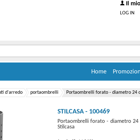
Il mi
LOG IN
Home
Promozion
i d'arredo
portaombrelli
Portaombrelli forato - diametro 24 cm
STILCASA - 100469
Portaombrelli forato - diametro 24 c
Stilcasa