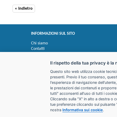
« indietro
INFORMAZIONI SUL SITO
Chi siamo
Contatti
Privacy
Informativa uso cookie
Il rispetto della tua privacy è la 
Questo sito web utilizza cookie tecnici
Impostazioni cookie
presenti. Previo il tuo consenso, quest
l'esperienza di navigazione dell'utente,
le prestazioni dei contenuti e proporre
I prezzi indicati si intendono IVA esclusa
tutti" acconsenti all'uso di tutti i coo
Cliccando sulla "X" in alto a destra o 
GALIMBERTI S.r.L.
tue preferenze cliccando sul pulsante 
Via Giovanni Quarena 220/A 
nostra
Informativa sui cookie
.
Tel. 036531732 Fax 0365372