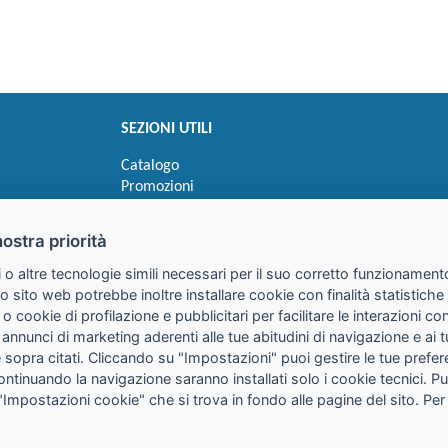
SEZIONI UTILI
Catalogo
Promozioni
Novità
Speedy order
nostra priorità
Ricerca cartucce
 o altre tecnologie simili necessari per il suo corretto funzionamento
o sito web potrebbe inoltre installare cookie con finalità statistic
 o cookie di profilazione e pubblicitari per facilitare le interazioni 
 annunci di marketing aderenti alle tue abitudini di navigazione e ai 
kie sopra citati. Cliccando su "Impostazioni" puoi gestire le tue pref
continuando la navigazione saranno installati solo i cookie tecnici. 
"Impostazioni cookie" che si trova in fondo alle pagine del sito. Per
25085 Gavardo (BS)
316