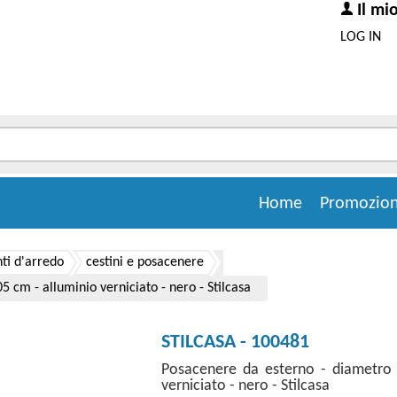
Il mi
LOG IN
Home
Promozion
i d'arredo
cestini e posacenere
 cm - alluminio verniciato - nero - Stilcasa
STILCASA - 100481
Posacenere da esterno - diametro 
verniciato - nero - Stilcasa