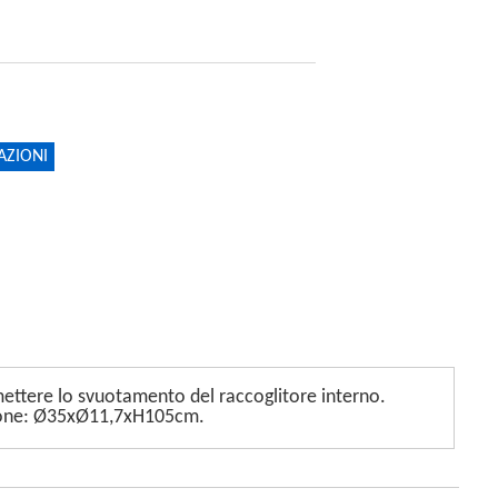
AZIONI
ermettere lo svuotamento del raccoglitore interno.
nsione: Ø35xØ11,7xH105cm.