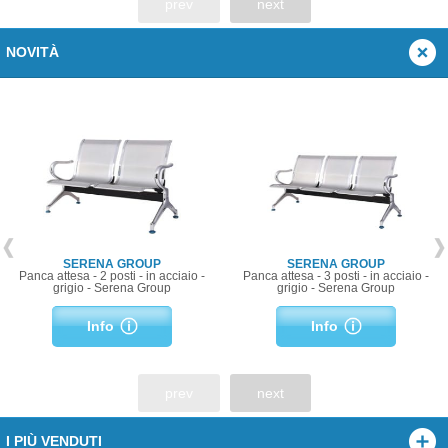
prev
next
NOVITÀ
SERENA GROUP
SERENA GROUP
Panca attesa - 2 posti - in acciaio -
Panca attesa - 3 posti - in acciaio -
grigio - Serena Group
grigio - Serena Group
Info
Info
prev
next
I PIÙ VENDUTI