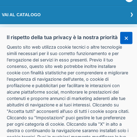
VAI AL CATALOGO
Effettua il login
Il rispetto della tua privacy è la nostra priorità
Questo sito web utilizza cookie tecnici o altre tecnologie
Accedi
simili necessari per il suo corretto funzionamento e per
l'erogazione dei servizi in esso presenti. Previo il tuo
consenso, questo sito web potrebbe inoltre installare
cookie con finalità statistiche per comprendere e migliorare
l'esperienza di navigazione dell'utente, o cookie di
CHI SIAMO
CONTATTI
profilazione e pubblicitari per facilitare le interazioni con
alcune piattaforme social, monitorare le prestazioni dei
contenuti e proporre annunci di marketing aderenti alle tue
CONDIZIONI DI VENDITA
PRIVACY
abitudini di navigazione e ai tuoi interessi. Cliccando su
"Accetta tutti" acconsenti all'uso di tutti i cookie sopra citati.
Cliccando su "Impostazioni" puoi gestire le tue preferenze
INFORMATIVA USO COOKIE
per ogni categoria di cookie. Cliccando sulla "X" in alto a
destra o continuando la navigazione saranno installati solo i
IMPOSTAZIONI COOKIE
cookie tecnici. Puoi in qualsiasi momento modificare le tue