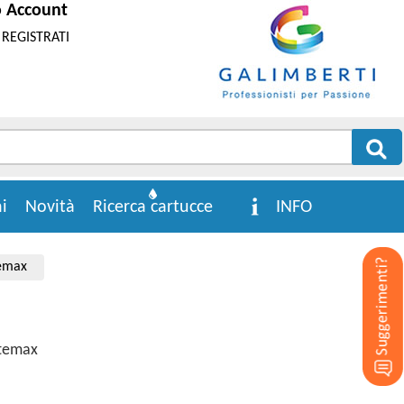
o Account
REGISTRATI
i
Novità
Ricerca cartucce
INFO
temax
otemax