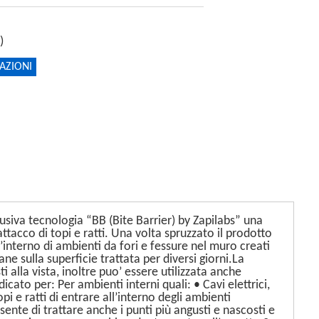
)
AZIONI
lusiva tecnologia “BB (Bite Barrier) by Zapilabs” una
ttacco di topi e ratti. Una volta spruzzato il prodotto
’interno di ambienti da fori e fessure nel muro creati
ne sulla superficie trattata per diversi giorni.La
 alla vista, inoltre puo’ essere utilizzata anche
cato per: Per ambienti interni quali: • Cavi elettrici,
pi e ratti di entrare all’interno degli ambienti
nte di trattare anche i punti più angusti e nascosti e