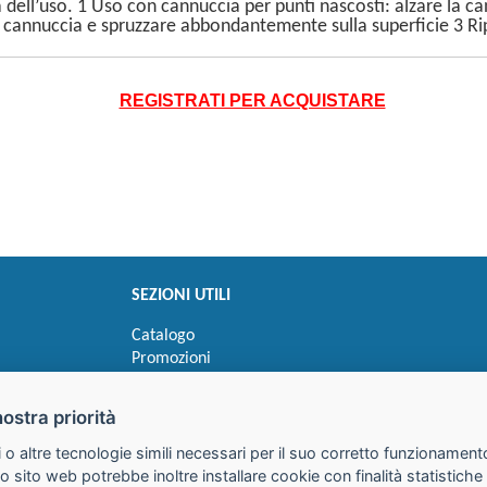
a dell’uso. 1 Uso con cannuccia per punti nascosti: alzare la 
a cannuccia e spruzzare abbondantemente sulla superficie 3 Ri
REGISTRATI PER ACQUISTARE
SEZIONI UTILI
Catalogo
Promozioni
Novità
Speedy order
nostra priorità
Ricerca cartucce
 o altre tecnologie simili necessari per il suo corretto funzionamento
o sito web potrebbe inoltre installare cookie con finalità statistic