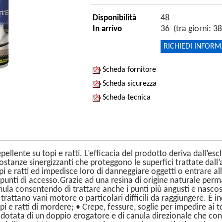
48
Disponibilità
36 (tra giorni: 38
In arrivo
RICHIEDI INFORM
Scheda fornitore
Scheda sicurezza
Scheda tecnica
llente su topi e ratti. L’efficacia del prodotto deriva dall’esc
tanze sinergizzanti che proteggono le superfici trattate dall’a
e ratti ed impedisce loro di danneggiare oggetti o entrare all
 punti di accesso.Grazie ad una resina di origine naturale perma
ula consentendo di trattare anche i punti più angusti e nascosti
attano vani motore o particolari difficili da raggiungere. È indi
i e ratti di mordere; • Crepe, fessure, soglie per impedire ai to
otata di un doppio erogatore e di canula direzionale che conse