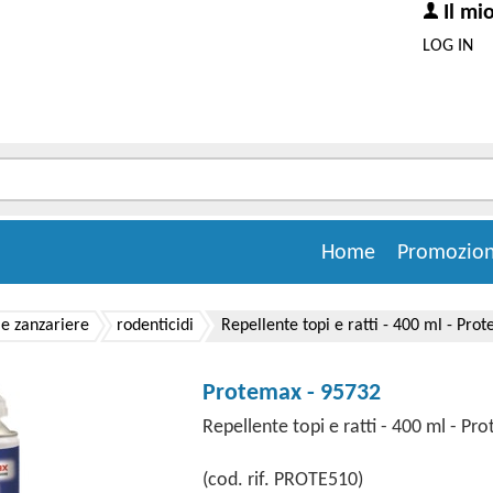
Il mi
LOG IN
Home
Promozion
i e zanzariere
rodenticidi
Repellente topi e ratti - 400 ml - Pro
Protemax - 95732
Repellente topi e ratti - 400 ml - Pr
(cod. rif. PROTE510)