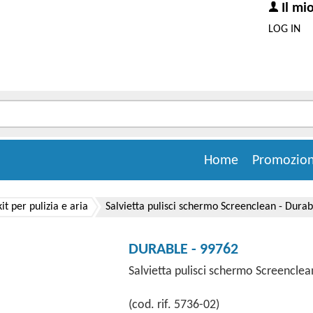
Il mi
LOG IN
Home
Promozion
kit per pulizia e aria
Salvietta pulisci schermo Screenclean - Durabl
DURABLE - 99762
Salvietta pulisci schermo Screenclean
(cod. rif. 5736-02)