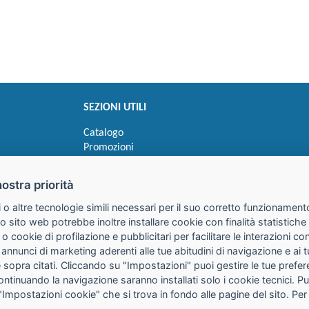
SEZIONI UTILI
Catalogo
Promozioni
Novità
Speedy order
nostra priorità
Ricerca cartucce
 o altre tecnologie simili necessari per il suo corretto funzionamento
o sito web potrebbe inoltre installare cookie con finalità statistic
 o cookie di profilazione e pubblicitari per facilitare le interazioni 
 annunci di marketing aderenti alle tue abitudini di navigazione e ai 
kie sopra citati. Cliccando su "Impostazioni" puoi gestire le tue pref
continuando la navigazione saranno installati solo i cookie tecnici. 
"Impostazioni cookie" che si trova in fondo alle pagine del sito. Per
25085 Gavardo (BS)