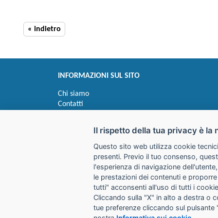
« indietro
INFORMAZIONI SUL SITO
Chi siamo
Contatti
Privacy
Informativa uso cookie
Il rispetto della tua privacy è la 
Questo sito web utilizza cookie tecnici
Impostazioni cookie
presenti. Previo il tuo consenso, quest
l'esperienza di navigazione dell'utente,
le prestazioni dei contenuti e proporre
I prezzi indicati si intendono IVA esclusa
tutti" acconsenti all'uso di tutti i coo
Cliccando sulla "X" in alto a destra o 
GALIMBERTI S.r.L.
tue preferenze cliccando sul pulsante 
Via Giovanni Quarena 220/A 
nostra
Informativa sui cookie
.