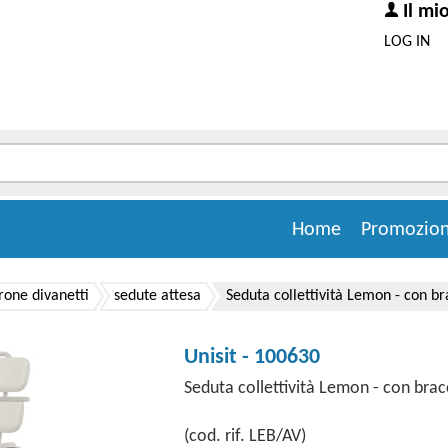
Il mi
LOG IN
Home
Promozion
rone divanetti
sedute attesa
Seduta collettività Lemon - con bra
Unisit - 100630
Seduta collettività Lemon - con bracci
(cod. rif. LEB/AV)