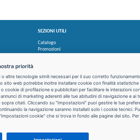
SEZIONI UTILI
Catalogo
Promozioni
Novità
Speedy order
nostra priorità
Ricerca cartucce
 o altre tecnologie simili necessari per il suo corretto funzionamento
o sito web potrebbe inoltre installare cookie con finalità statistic
 o cookie di profilazione e pubblicitari per facilitare le interazioni 
 annunci di marketing aderenti alle tue abitudini di navigazione e ai 
kie sopra citati. Cliccando su "Impostazioni" puoi gestire le tue pref
continuando la navigazione saranno installati solo i cookie tecnici. 
"Impostazioni cookie" che si trova in fondo alle pagine del sito. Per
25085 Gavardo (BS)
316
it
PEC:
galimberti@pec.galimbertiweb.it
Impostazioni