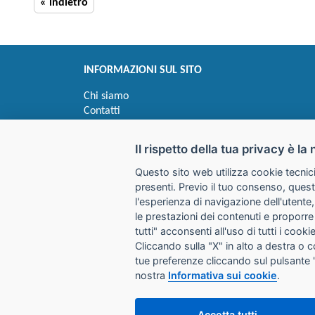
« indietro
INFORMAZIONI SUL SITO
Chi siamo
Contatti
Privacy
Informativa uso cookie
Il rispetto della tua privacy è la 
Questo sito web utilizza cookie tecnici
Impostazioni cookie
presenti. Previo il tuo consenso, quest
l'esperienza di navigazione dell'utente,
le prestazioni dei contenuti e proporre
I prezzi indicati si intendono IVA esclusa
tutti" acconsenti all'uso di tutti i coo
Cliccando sulla "X" in alto a destra o 
GALIMBERTI S.r.L.
tue preferenze cliccando sul pulsante 
Via Giovanni Quarena 220/A 
nostra
Informativa sui cookie
.
Tel. 036531732 Fax 0365372
Email:
store@galimbertiweb.
Accetta tutti