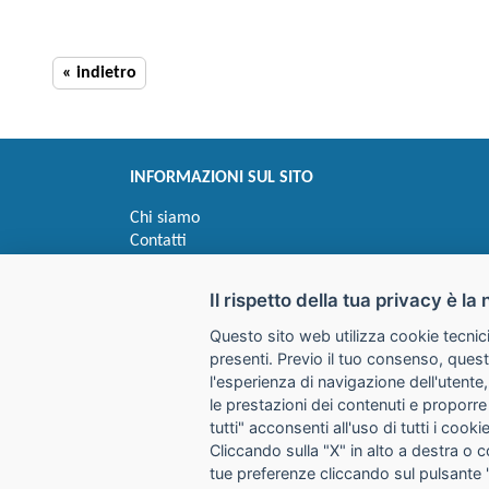
« indietro
INFORMAZIONI SUL SITO
Chi siamo
Contatti
Privacy
Informativa uso cookie
Il rispetto della tua privacy è la 
Questo sito web utilizza cookie tecnici
Impostazioni cookie
presenti. Previo il tuo consenso, quest
l'esperienza di navigazione dell'utente,
le prestazioni dei contenuti e proporre
I prezzi indicati si intendono IVA esclusa
tutti" acconsenti all'uso di tutti i coo
Cliccando sulla "X" in alto a destra o 
GALIMBERTI S.r.L.
tue preferenze cliccando sul pulsante 